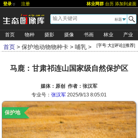
登录
注册
林业网群
台历
添加到桌面
▼
首页
物种
摄影
摄像
书画
林业
产业
[
字号:
大
][
评论
][
推荐
]
首页
>
保护地动物物种卡
>
哺乳
>
马鹿：甘肃祁连山国家级自然保护区
媒体：原创 作者：张汉军
专业号：
张汉军
2025/9/13 8:05:01