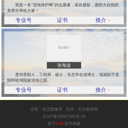
我是一名“湿地保护网”的志愿者，喜欢摄影，愿把大自然的
美景分享给大家！
专业号
证书
推介
张海波
贵州贵阳人，工程师，硕士，生态学在读博士，现就职于贵
阳阿哈湖国家湿地公园。
专业号
证书
推介
运营：
生态图像库
支持：
关注森林网
京ICP备05067984号-28
基于
E-file
技术构建