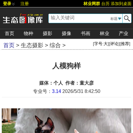
登录
注册
林业网群
台历
添加到桌面
▼
首页
物种
摄影
摄像
书画
林业
产业
[
字号:
大
][
评论
][
推荐
]
首页
>
生态摄影
>
综合
>
人模狗样
媒体：个人 作者：童大彦
专业号：
3.14
2026/5/31 8:42:50