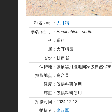
种名
：
大耳猬
（中）
学名
：
Hemiechinus auritus
（拉丁）
科：
猬科
属：
大耳猬属
省份：
甘肃省
保护地：
张掖黑河湿地国家级自然保护
摄影地点：
高台县
经度：
仅供科研使用
纬度：
仅供科研使用
拍摄时间：
2024-12-13
拍摄者：
张汉军