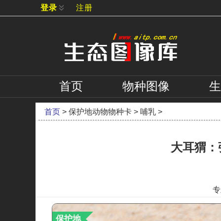
登录
注册
首页
物种
图像
生
首页
>
保护地动物物种卡
>
哺乳
>
大耳猬：
专