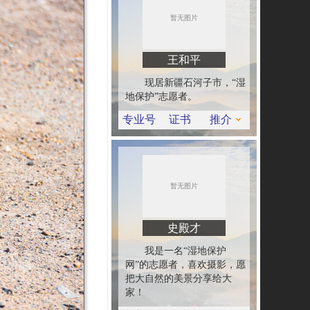
王和平
现居新疆石河子市，“湿
地保护”志愿者。
专业号
证书
推介
史殿才
我是一名“湿地保护
网”的志愿者，喜欢摄影，愿
把大自然的美景分享给大
家！