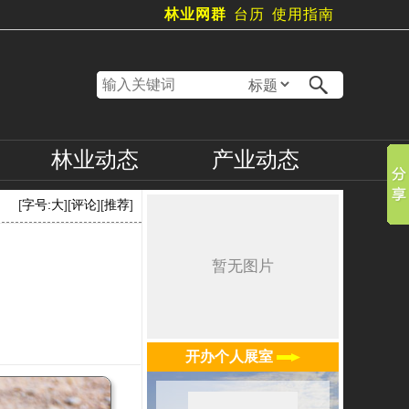
林业网群
台历
使用指南
林业
动态
产业
动态
[
字号:
大
][
评论
][
推荐
]
开办个人展室