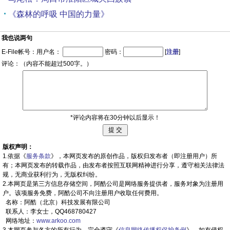
《森林的呼吸 中国的力量》
我也说两句
E-File帐号：用户名：
密码：
[
注册
]
评论：（内容不能超过500字。）
*评论内容将在30分钟以后显示！
版权声明：
1.依据《
服务条款
》，本网页发布的原创作品，版权归发布者（即注册用户）所
有；本网页发布的转载作品，由发布者按照互联网精神进行分享，遵守相关法律法
规，无商业获利行为，无版权纠纷。
2.本网页是第三方信息存储空间，阿酷公司是网络服务提供者，服务对象为注册用
户。该项服务免费，阿酷公司不向注册用户收取任何费用。
名称：阿酷（北京）科技发展有限公司
联系人：李女士，QQ468780427
网络地址：
www.arkoo.com
3.本网页参与各方的所有行为，完全遵守《
信息网络传播权保护条例
》。如有侵权