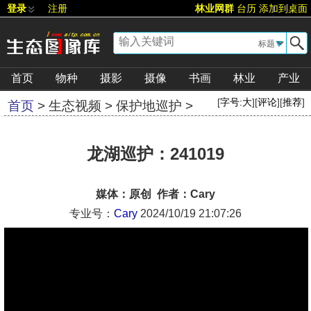
登录
注册
林业网群
台历
添加到桌面
▼
首页
物种
摄影
摄像
书画
林业
产业
[
字号:
大
][
评论
][
推荐
]
首页
>
生态视频
>
保护地巡护
>
龙湖巡护：241019
媒体：原创 作者：Cary
专业号：
Cary
2024/10/19 21:07:26