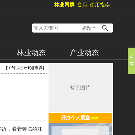
林业网群
台历
使用指南
林业
动态
产业
动态
[
字号:
大
][
评论
][
推荐
]
开办个人展室
谷边，看着奔腾的江