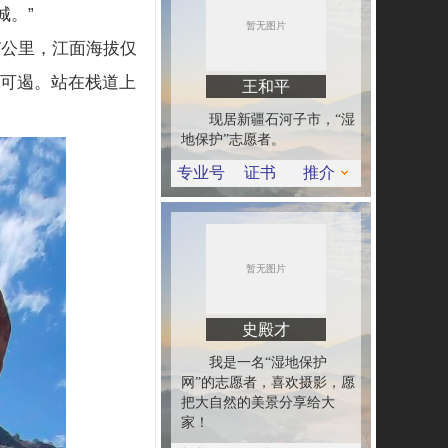
城。”
7公里，江面海拔仅
不可遏。站在栈道上
王和平
现居新疆石河子市，“湿
地保护”志愿者。
专业号
证书
推介
史殿才
我是一名“湿地保护
网”的志愿者，喜欢摄影，愿
把大自然的美景分享给大
家！