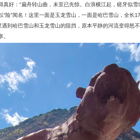
得真好：“扁舟转山曲，未至已先惊。白浪横江起，槎牙似雪
“险”闻名！这里一面是玉龙雪山，一面是哈巴雪山，全长1
沙江在这里遇到哈巴雪山和玉龙雪山的阻挡，原本平静的河流变得怒
寒。