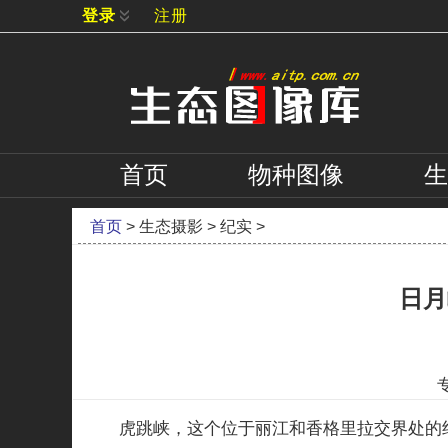
登录
注册
首页
物种
图像
生
首页
>
生态摄影
>
纪实
>
日月
虎跳峡，这个位于丽江和香格里拉交界处的