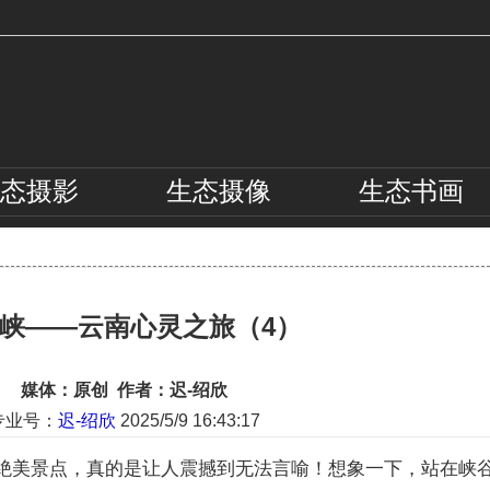
态
摄影
生态
摄像
生态
书画
峡——云南心灵之旅（4）
媒体：原创 作者：迟-绍欣
专业号：
迟-绍欣
2025/5/9 16:43:17
绝美景点，真的是让人震撼到无法言喻！想象一下，站在峡