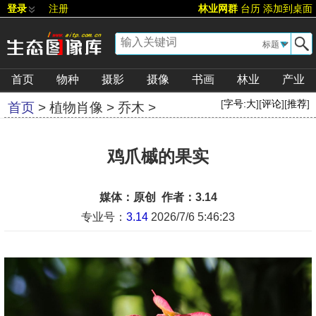
登录
注册
林业网群
台历
添加到桌面
▼
首页
物种
摄影
摄像
书画
林业
产业
[
字号:
大
][
评论
][
推荐
]
首页
>
植物肖像
>
乔木
>
鸡爪槭的果实
媒体：原创 作者：3.14
专业号：
3.14
2026/7/6 5:46:23