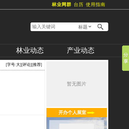
林业网群
台历
使用指南
林业
动态
产业
动态
[
字号:
大
][
评论
][
推荐
]
开办个人展室