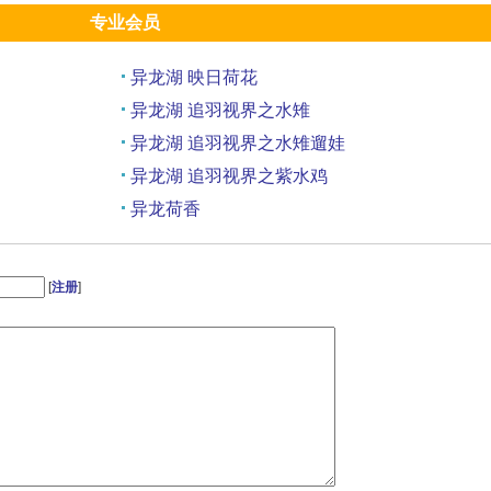
专业会员
异龙湖 映日荷花
异龙湖 追羽视界之水雉
异龙湖 追羽视界之水雉遛娃
异龙湖 追羽视界之紫水鸡
异龙荷香
异龙湖 荷影葶影
[
注册
]