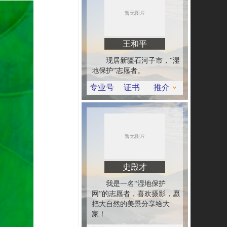
王和平
现居新疆石河子市，“湿
地保护”志愿者。
专业号
证书
推介
史殿才
我是一名“湿地保护
网”的志愿者，喜欢摄影，愿
把大自然的美景分享给大
家！