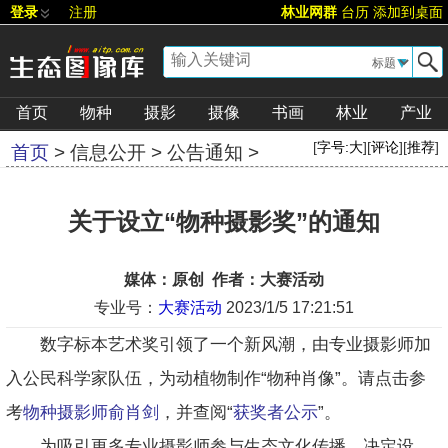
登录
注册
林业网群
台历
添加到桌面
▼
首页
物种
摄影
摄像
书画
林业
产业
[
字号:
大
][
评论
][
推荐
]
首页
>
信息公开
>
公告通知
>
关于设立“物种摄影奖”的通知
媒体：原创 作者：大赛活动
专业号：
大赛活动
2023/1/5 17:21:51
数字标本艺术奖引领了一个新风潮，由专业摄影师加
入公民科学家队伍，为动植物制作“物种肖像”。请点击参
考
物种摄影师俞肖剑
，并查阅“
获奖者公示
”。
为吸引更多专业摄影师参与生态文化传播，决定设