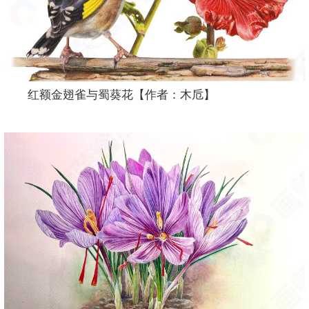
红额金翅雀与蜀葵花【作者：木卮】