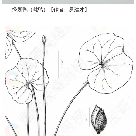
绿翅鸭（雌鸭）【作者：罗建才】