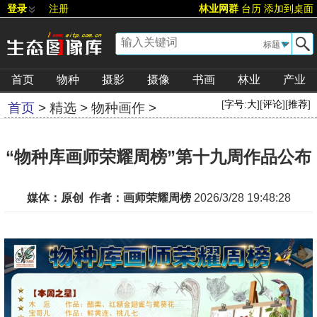
登录
注册
林业网群
台历
添加到桌面
▼
首页
物种
摄影
摄像
书画
林业
产业
[
字号:
大
][
评论
][
推荐
]
首页
>
精选
>
物种画作
>
“物种库画师荣耀周榜”第十九周作品公布
媒体：原创 作者：画师荣耀周榜
2026/3/28 19:48:28