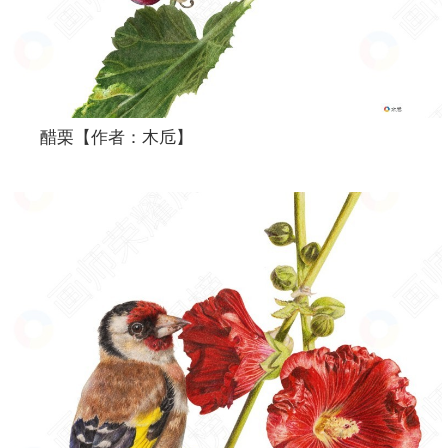
醋栗【作者：木卮】