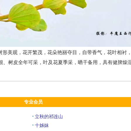
甲树形美观，花开繁茂，花朵艳丽夺目，自带香气，花叶相衬
根、树皮全年可采，叶及花夏季采，晒干备用，具有健脾燥
专业会员
立秋的祁连山
十姊妹