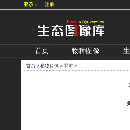
登录
注册
首页
物种
图像
生
首页
>
植物肖像
>
乔木
>