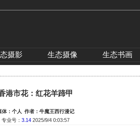
态
摄影
生态
摄像
生态
书画
香港市花：红花羊蹄甲
媒体：个人 作者：牛魔王西行漫记
专业号：
3.14
2025/9/4 0:03:57