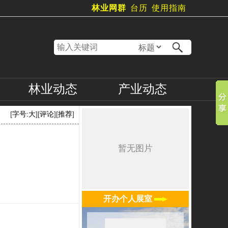
林业网群
台历
使用指南
林业
动态
产业
动态
[
字号:
大
][
评论
][
推荐
]
开办个人展室