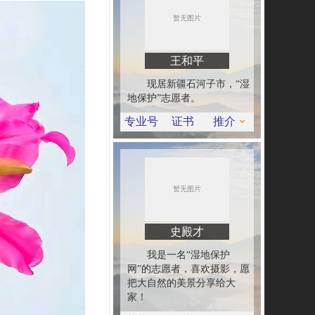
王和平
现居新疆石河子市，“湿
地保护”志愿者。
专业号
证书
推介
史殿才
我是一名“湿地保护
网”的志愿者，喜欢摄影，愿
把大自然的美景分享给大
家！