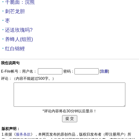
干脆面：浣熊
刺芒龙胆
枣
还送玫瑰吗?
养蜂人(组照)
红白锦鲤
我也说两句
E-File帐号：用户名：
密码：
[
注册
]
评论：（内容不能超过500字。）
*评论内容将在30分钟以后显示！
版权声明：
1.依据《
服务条款
》，本网页发布的原创作品，版权归发布者（即注册用户）所