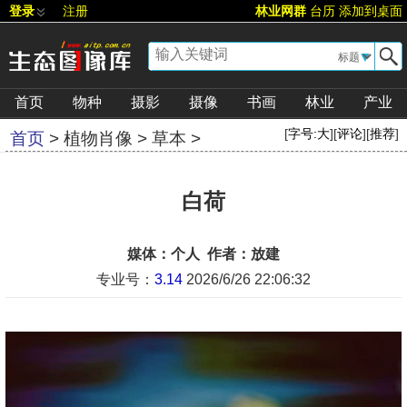
登录
注册
林业网群
台历
添加到桌面
▼
首页
物种
摄影
摄像
书画
林业
产业
[
字号:
大
][
评论
][
推荐
]
首页
>
植物肖像
>
草本
>
白荷
媒体：个人 作者：放建
专业号：
3.14
2026/6/26 22:06:32