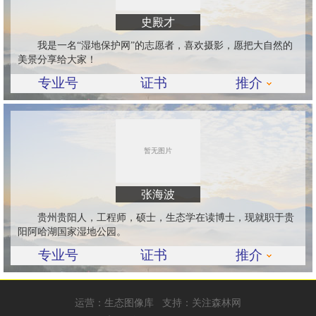
史殿才
我是一名“湿地保护网”的志愿者，喜欢摄影，愿把大自然的
美景分享给大家！
专业号
证书
推介
张海波
贵州贵阳人，工程师，硕士，生态学在读博士，现就职于贵
阳阿哈湖国家湿地公园。
专业号
证书
推介
运营：
生态图像库
支持：
关注森林网