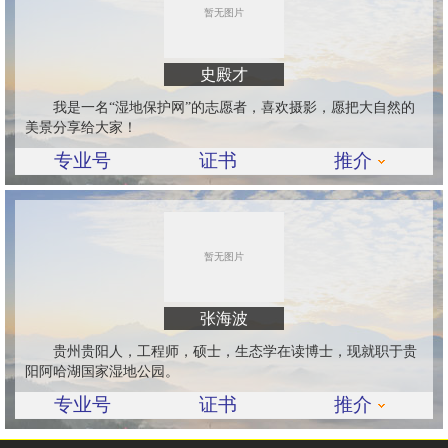
史殿才
我是一名“湿地保护网”的志愿者，喜欢摄影，愿把大自然的
美景分享给大家！
专业号
证书
推介
张海波
贵州贵阳人，工程师，硕士，生态学在读博士，现就职于贵
阳阿哈湖国家湿地公园。
专业号
证书
推介