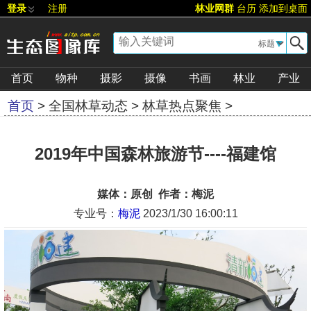
登录
注册
林业网群
台历
添加到桌面
▼
首页
物种
摄影
摄像
书画
林业
产业
首页
>
全国林草动态
>
林草热点聚焦
>
[
字号:
大
][
评论
][
推荐
]
2019年中国森林旅游节----福建馆
媒体：原创 作者：梅泥
专业号：
梅泥
2023/1/30 16:00:11