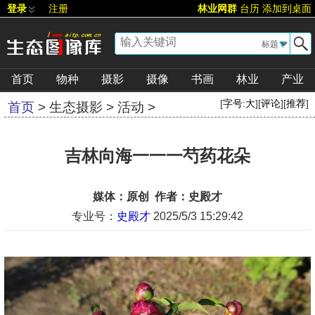
登录
注册
林业网群
台历
添加到桌面
▼
首页
物种
摄影
摄像
书画
林业
产业
[
字号:
大
][
评论
][
推荐
]
首页
>
生态摄影
>
活动
>
吉林向海一一一芍药花朵
媒体：原创 作者：史殿才
专业号：
史殿才
2025/5/3 15:29:42