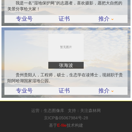
我是一名“湿地保护网”的志愿者，喜欢摄影，愿把大自然的
美景分享给大家！
专业号
证书
推介
张海波
贵州贵阳人，工程师，硕士，生态学在读博士，现就职于贵
阳阿哈湖国家湿地公园。
专业号
证书
推介
运营：
生态图像库
支持：
关注森林网
京ICP备05067984号-28
基于
E-file
技术构建