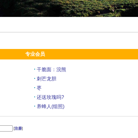
专业会员
干脆面：浣熊
刺芒龙胆
枣
还送玫瑰吗?
养蜂人(组照)
红白锦鲤
[
注册
]