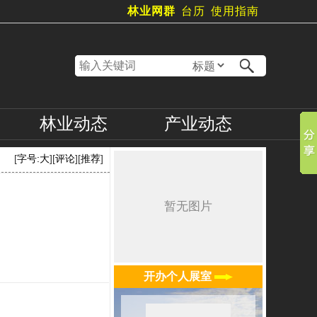
林业网群
台历
使用指南
林业
动态
产业
动态
[
字号:
大
][
评论
][
推荐
]
开办个人展室