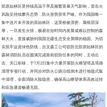
部原始林区受持续高温干旱及频繁雷暴天气影响，雷击火
风险呈持续攀升态势，防火形势异常严峻。作为我国唯一
集中连片未开发的原始林区，这里植被茂密、腐殖层深
厚，一旦发生火情，极易在短时间内发展成难以控制的森
林大火，直接威胁到我国北疆生态安全屏障的稳固。为切
实筑牢这道绿色防线，吉文森工公司驻防北部原始林区的
森林消防队员在圆满完成靠前驻防任务的同时，主动出
击、关口前移，于7月2日集中力量开展防火瞭望塔及塔路
清理专项行动，并同步对防火公路沿线倒木进行地毯式集
中清理，全面消除火险隐患，确保高山瞭望体系高效运转
和应急通道畅通无阻。