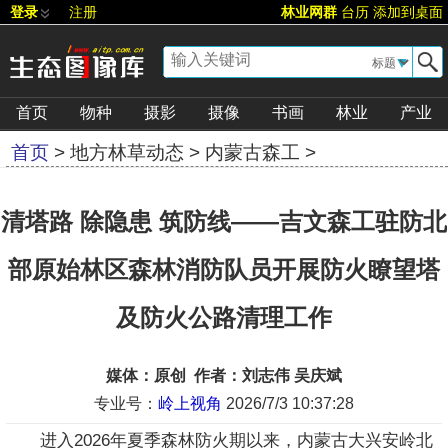
登录
注册
林业网群
台历
添加到桌面
▼
首页
物种
摄影
摄像
书画
林业
产业
首页
>
地方林草动态
>
内蒙古森工
>
[
字号:
大
][
评论
][
推荐
]
清塔路 除隐患 筑防线——吉文森工驻防北
部原始林区森林消防队员开展防火瞭望塔
及防火公路清理工作
媒体：原创 作者：刘志伟 吴庆斌
专业号：
岭上视角
2026/7/3 10:37:28
进入2026年夏季森林防火期以来，内蒙古大兴安岭北