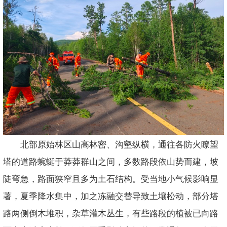
北部原始林区山高林密、沟壑纵横，通往各防火瞭望
塔的道路蜿蜒于莽莽群山之间，多数路段依山势而建，坡
陡弯急，路面狭窄且多为土石结构。受当地小气候影响显
著，夏季降水集中，加之冻融交替导致土壤松动，部分塔
路两侧倒木堆积，杂草灌木丛生，有些路段的植被已向路