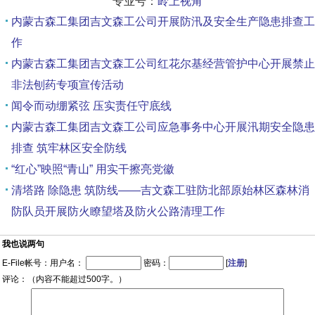
专业号：
岭上视角
内蒙古森工集团吉文森工公司开展防汛及安全生产隐患排查工
作
内蒙古森工集团吉文森工公司红花尔基经营管护中心开展禁止
非法刨药专项宣传活动
闻令而动绷紧弦 压实责任守底线
内蒙古森工集团吉文森工公司应急事务中心开展汛期安全隐患
排查 筑牢林区安全防线
“红心”映照“青山” 用实干擦亮党徽
清塔路 除隐患 筑防线——吉文森工驻防北部原始林区森林消
防队员开展防火瞭望塔及防火公路清理工作
我也说两句
E-File帐号：用户名：
密码：
[
注册
]
评论：（内容不能超过500字。）