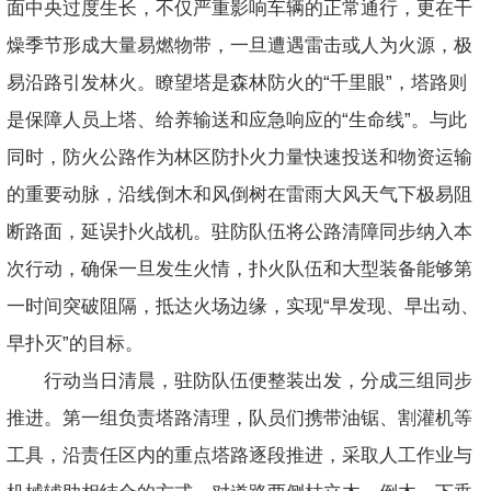
面中央过度生长，不仅严重影响车辆的正常通行，更在干
燥季节形成大量易燃物带，一旦遭遇雷击或人为火源，极
易沿路引发林火。瞭望塔是森林防火的“千里眼”，塔路则
是保障人员上塔、给养输送和应急响应的“生命线”。与此
同时，防火公路作为林区防扑火力量快速投送和物资运输
的重要动脉，沿线倒木和风倒树在雷雨大风天气下极易阻
断路面，延误扑火战机。驻防队伍将公路清障同步纳入本
次行动，确保一旦发生火情，扑火队伍和大型装备能够第
一时间突破阻隔，抵达火场边缘，实现“早发现、早出动、
早扑灭”的目标。
行动当日清晨，驻防队伍便整装出发，分成三组同步
推进。第一组负责塔路清理，队员们携带油锯、割灌机等
工具，沿责任区内的重点塔路逐段推进，采取人工作业与