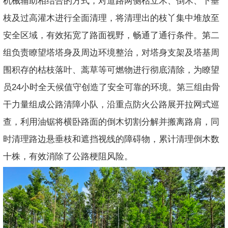
机械辅助相结合的方式，对道路两侧枯立木、倒木、下垂
枝及过高灌木进行全面清理，将清理出的枝丫集中堆放至
安全区域，有效拓宽了路面视野，畅通了通行条件。第二
组负责瞭望塔塔身及周边环境整治，对塔身支架及塔基周
围积存的枯枝落叶、蒿草等可燃物进行彻底清除，为瞭望
员24小时全天候值守创造了安全可靠的环境。第三组由骨
干力量组成公路清障小队，沿重点防火公路展开拉网式巡
查，利用油锯将横卧路面的倒木切割分解并搬离路肩，同
时清理路边悬垂枝和遮挡视线的障碍物，累计清理倒木数
十株，有效消除了公路梗阻风险。