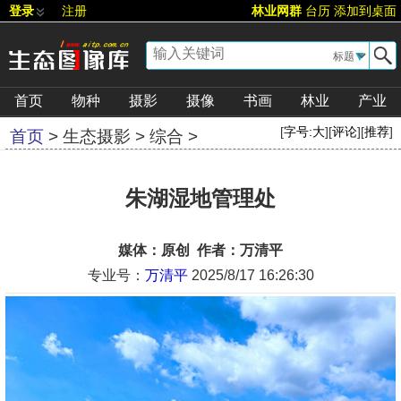
登录
注册
林业网群
台历
添加到桌面
▼
首页
物种
摄影
摄像
书画
林业
产业
[
字号:
大
][
评论
][
推荐
]
首页
>
生态摄影
>
综合
>
朱湖湿地管理处
媒体：原创 作者：万清平
专业号：
万清平
2025/8/17 16:26:30