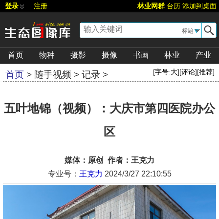
登录
注册
林业网群
台历
添加到桌面
▼
首页
物种
摄影
摄像
书画
林业
产业
[
字号:
大
][
评论
][
推荐
]
首页
>
随手视频
>
记录
>
五叶地锦（视频）：大庆市第四医院办公
区
媒体：原创 作者：王克力
专业号：
王克力
2024/3/27 22:10:55