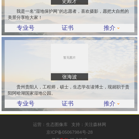
史殿才
我是一名“湿地保护网”的志愿者，喜欢摄影，愿把大自然的
美景分享给大家！
专业号
证书
推介
张海波
贵州贵阳人，工程师，硕士，生态学在读博士，现就职于贵
阳阿哈湖国家湿地公园。
专业号
证书
推介
运营：
生态图像库
支持：
关注森林网
京ICP备05067984号-28