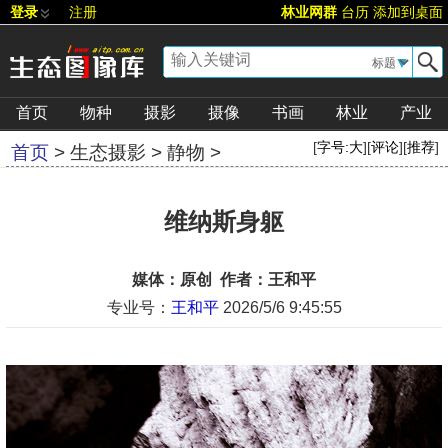
登录
注册
林业网群
台历
添加到桌面
▼
首页
物种
摄影
摄像
书画
林业
产业
[
字号:
大
][
评论
][
推荐
]
首页
>
生态摄影
>
静物
>
维纳斯身躯
媒体：原创 作者：王和平
专业号：
王和平
2026/5/6 9:45:55