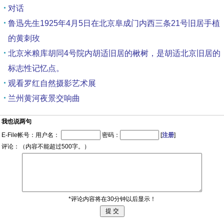
对话
鲁迅先生1925年4月5日在北京阜成门内西三条21号旧居手植
的黄刺玫
北京米粮库胡同4号院内胡适旧居的楸树，是胡适北京旧居的
标志性记忆点。
观看罗红自然摄影艺术展
兰州黄河夜景交响曲
我也说两句
E-File帐号：用户名：
密码：
[
注册
]
评论：（内容不能超过500字。）
*评论内容将在30分钟以后显示！