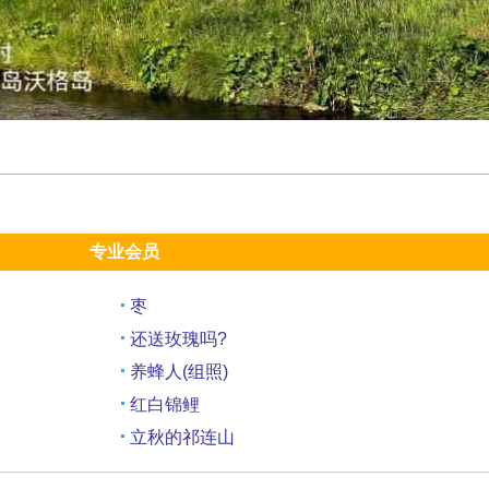
专业会员
枣
还送玫瑰吗?
养蜂人(组照)
红白锦鲤
立秋的祁连山
十姊妹