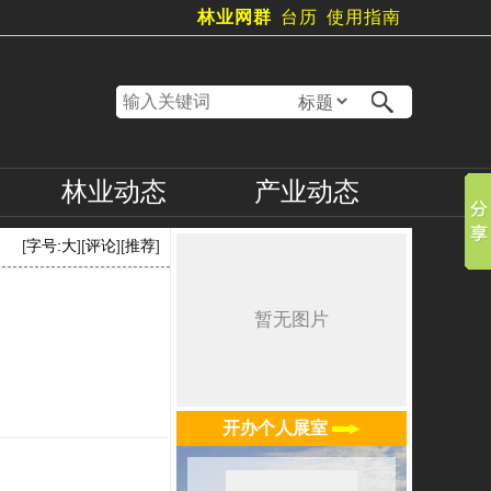
林业网群
台历
使用指南
林业
动态
产业
动态
[
字号:
大
][
评论
][
推荐
]
开办个人展室