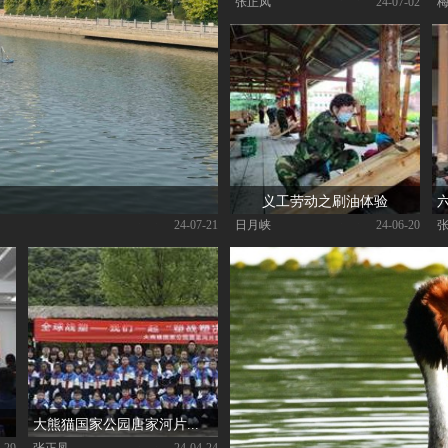
张正凤
|
| 24-07-02
义工劳动之刷油体验
日月峡
|
| 24-06-20
|
| 24-07-21
大熊猫国家公园唐家河片区联合青溪小学开展“世界地球日”主题宣传活动
-29
张正凤
|
| 24-04-24