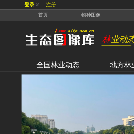
登录
注册
首页
物种
图像
林业动
全国
林业动态
地方
林