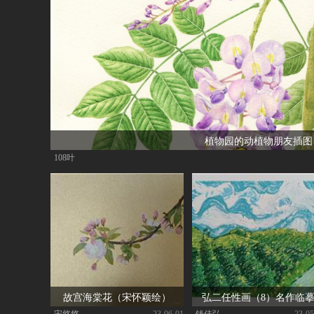
植物园的动植物朋友插图
108叶
故宫海棠花（宋怀颖绘）
弘二任性画（8）名作临
宋悠悠
|
| 23-06-01
钱佳弘
|
| 23-05