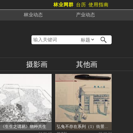
林业网群
台历
使用指南
林业
动态
产业
动态
摄影画
其他画
《生生之谓易》物种共生
弘兔不存在系列（1）街景速写