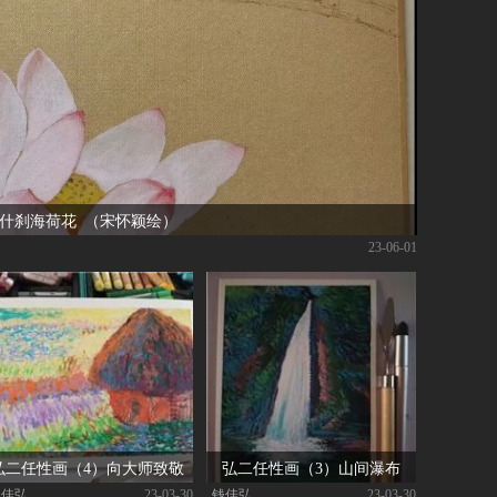
什刹海荷花 （宋怀颖绘）
|
| 23-06-01
弘二任性画（4）向大师致敬
弘二任性画（3）山间瀑布
钱佳弘
|
| 23-03-30
钱佳弘
|
| 23-03-30