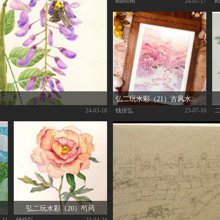
Ruowen
|
| 24-01-17
R
弘二玩水彩（21）古风水彩风景
钱佳弘
|
| 23-07-10
|
| 24-03-18
摹
弘二玩水彩（20）芍药
-11
钱佳弘
|
| 23-04-24