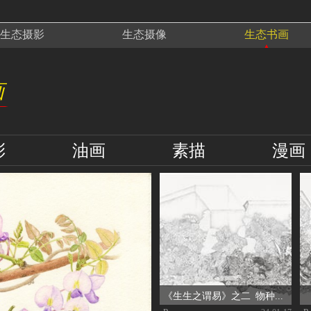
生态
摄影
生态
摄像
生态
书画
画
彩
油画
素描
漫画
《生生之谓易》之二 物种共生