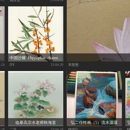
中国沙棘 Hippophae rhamnoides subsp. sinensis Rousi
-24
DY
|
| 23-04-20
宋悠悠
临摹高宗水老师秋海棠
弘二任性画（5）流水潺潺
-18
二马
|
| 23-04-18
钱佳弘
|
| 23-03-30