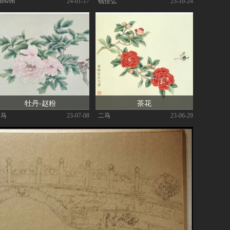
uowen
|
| 24-01-17
钱佳弘
|
| 23-10-24
牡丹-赵粉
茶花
二马
|
| 23-07-08
二马
|
| 23-06-29