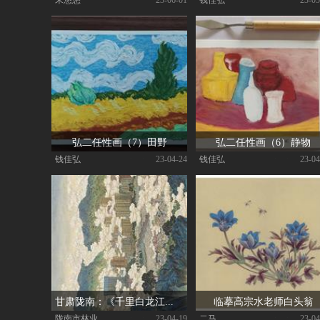
弘二任性画（7）田野
弘二任性画（6）静物
钱佳弘
|
| 23-04-24
钱佳弘
|
| 23-04
甘肃陇南：《千里白龙江》长卷！用青绿山水为绿水青山代言！
临摹高宗水老师白头翁
陇南市林业和草原局
|
| 23-04-19
二马
|
| 23-04