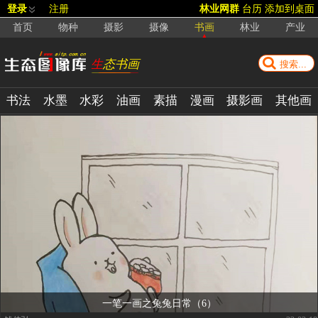
登录
注册
林业网群
台历
添加到桌面
首页
物种
摄影
摄像
书画
林业
产业
生态书画
书法
水墨
水彩
油画
素描
漫画
摄影画
其他画
一笔一画之兔兔日常（6）